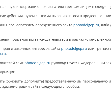
нальную информацию пользователя третьим лицам в следующ
такие действия, путем согласия выразившегося в предоставлени
вания пользователем определенного сайта
photodolgop.ru
, либо
и иным применимым законодательством в рамках установленно
ы прав и законных интересов сайта
photodolgop.ru
или третьих 
p.ru
.
ователей сайт
photodolgop.ru
руководствуется Федеральным за
нформации
ить (обновить, дополнить) предоставленную им персональную 
ес администрации сайта следующим способом: