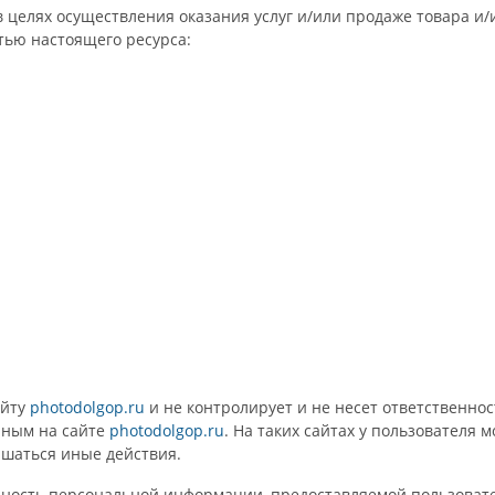
 в целях осуществления оказания услуг и/или продаже товара и
стью настоящего ресурса:
айту
photodolgop.ru
и не контролирует и не несет ответственнос
пным на сайте
photodolgop.ru
. На таких сайтах у пользователя
ршаться иные действия.
ерность персональной информации, предоставляемой пользовате