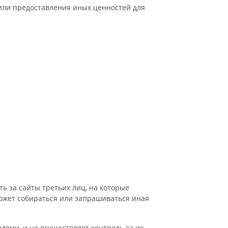
/или предоставления иных ценностей для
ть за сайты третьих лиц, на которые
 может собираться или запрашиваться иная
лями, и не осуществляет контроль за их